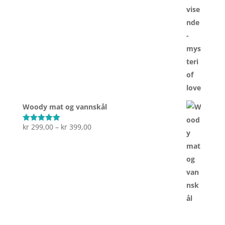
Woody mat og vannskål
Prisområde:
kr
299,00
–
kr
399,00
Vurdert
5.00
av 5
kr 299,00
til
kr 399,00