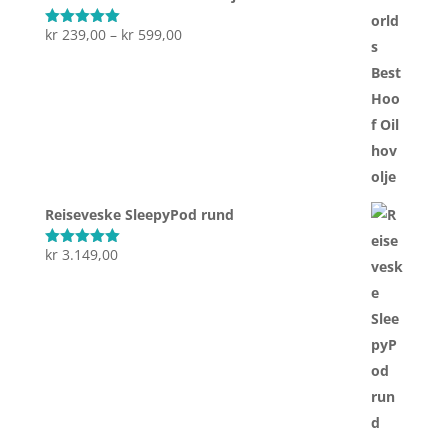
Prisområde:
kr
239,00
–
kr
599,00
Vurdert
5.00
av 5
kr 239,00
til
kr 599,00
Reiseveske SleepyPod rund
kr
3.149,00
Vurdert
5.00
av 5