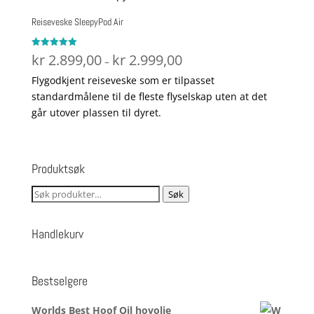
Reiseveske SleepyPod Air
Prisområde:
Vurdert
kr
2.899,00
kr
2.999,00
–
5.00
kr 2.899,00
av 5
Flygodkjent reiseveske som er tilpasset
til
standardmålene til de fleste flyselskap uten at det
kr 2.999,00
går utover plassen til dyret.
Produktsøk
Søk
Søk
etter:
Handlekurv
Bestselgere
Worlds Best Hoof Oil hovolje