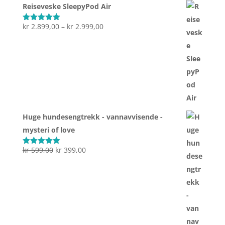
Reiseveske SleepyPod Air
Prisområde:
kr
2.899,00
–
kr
2.999,00
Vurdert
5.00
av 5
kr 2.899,00
til
kr 2.999,00
Huge hundesengtrekk - vannavvisende -
mysteri of love
Opprinnelig
Nåværende
kr
599,00
kr
399,00
Vurdert
5.00
av 5
pris
pris
var:
er:
kr 599,00.
kr 399,00.