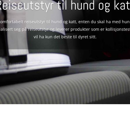
Reiseutstyr til hund og kat
mfortabelt reiseutstyr til hund og katt, enten du skal ha med hund på
lisert seg på reiseutstyr og leverer produkter som er kollisjonstest
vil ha kun det beste til dyret sitt.