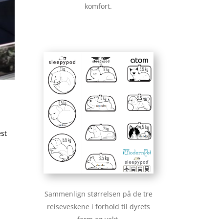
komfort.
de:
00
est
00
Sammenlign størrelsen på de tre
reiseveskene i forhold til dyrets