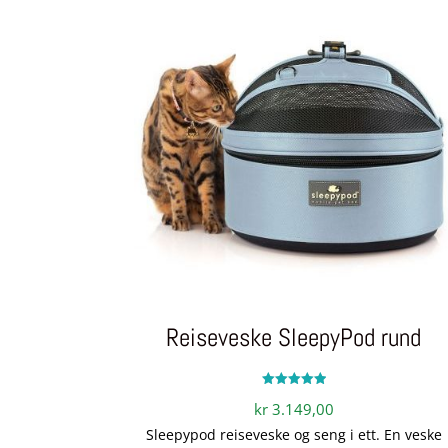
Reiseveske SleepyPod rund
Vurdert
kr
3.149,00
5.00
av 5
Sleepypod reiseveske og seng i ett. En veske