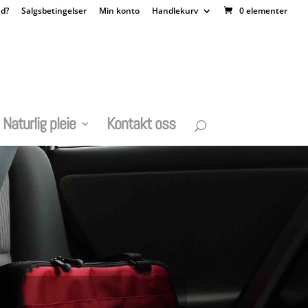
nd?
Salgsbetingelser
Min konto
Handlekurv
0 elementer
Naturlig pleie
Kontakt oss