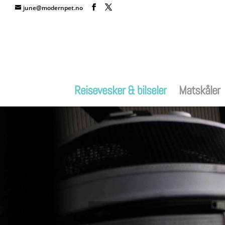
june@modernpet.no
Reisevesker & bilseler
Matskåler