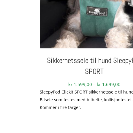
Sikkerhetssele til hund Sleep
SPORT
Priso
kr
1.599,00
–
kr
1.699,00
kr 1.
SleepyPod Clickit SPORT sikkerhetssele til hun
til
Bilsele som festes med bilbelte, kollisjontestet
kr 1.
Kommer i fire farger.