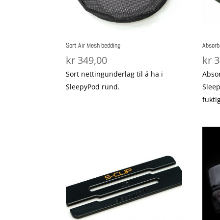
Sort Air Mesh bedding
Absorb
kr
349,00
kr
3
Sort nettingunderlag til å ha i
Absor
SleepyPod rund.
Sleep
fukti