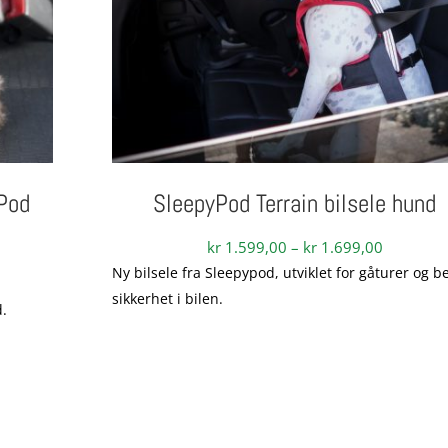
yPod
SleepyPod Terrain bilsele hund
Prisområ
kr
1.599,00
–
kr
1.699,00
kr 1.599,
Ny bilsele fra Sleepypod, utviklet for gåturer og b
mråde:
til
sikkerhet i bilen.
599,00
d.
kr 1.699,
.
699,00