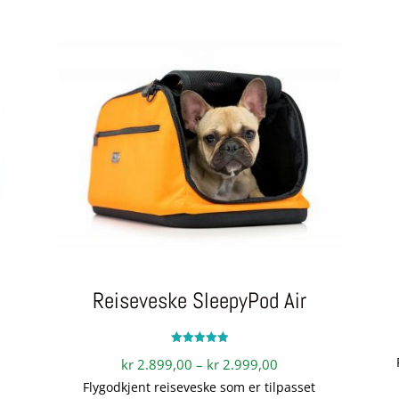
Reiseveske SleepyPod Air
Vurdert
Prisområde:
kr
2.899,00
–
kr
2.999,00
5.00
av 5
kr 2.899,00
Flygodkjent reiseveske som er tilpasset