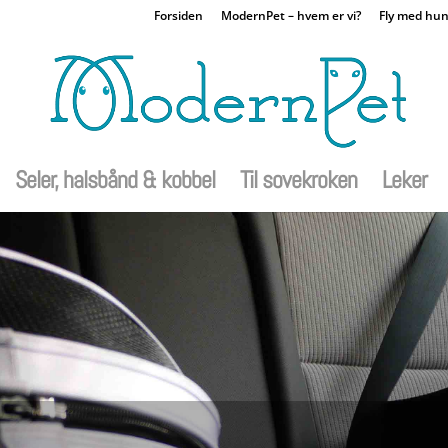
Forsiden
ModernPet – hvem er vi?
Fly med hu
Seler, halsbånd & kobbel
Til sovekroken
Leker