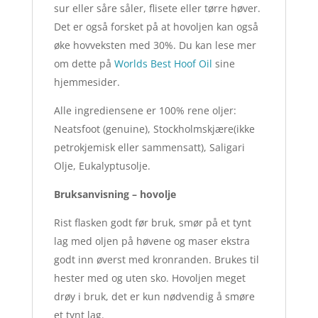
sur eller såre såler, flisete eller tørre høver.
Det er også forsket på at hovoljen kan også
øke hovveksten med 30%. Du kan lese mer
om dette på
Worlds Best Hoof Oil
sine
hjemmesider.
Alle ingrediensene er 100% rene oljer:
Neatsfoot (genuine), Stockholmskjære(ikke
petrokjemisk eller sammensatt), Saligari
Olje, Eukalyptusolje.
Bruksanvisning – hovolje
Rist flasken godt før bruk, smør på et tynt
lag med oljen på høvene og maser ekstra
godt inn øverst med kronranden. Brukes til
hester med og uten sko. Hovoljen meget
drøy i bruk, det er kun nødvendig å smøre
et tynt lag.