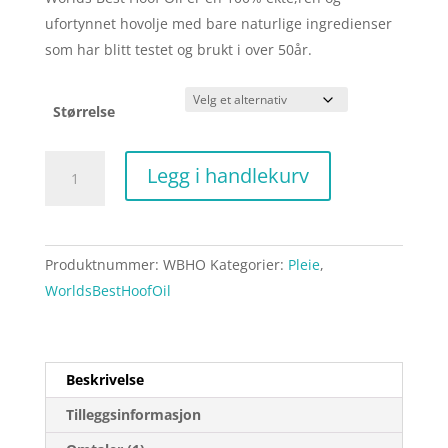
til
ufortynnet hovolje med bare naturlige ingredienser
kr 599,00
som har blitt testet og brukt i over 50år.
Størrelse
Worlds
Legg i handlekurv
Best
Hoof
Oil
Produktnummer:
WBHO
Kategorier:
Pleie
,
hovolje
WorldsBestHoofOil
antall
Beskrivelse
Tilleggsinformasjon