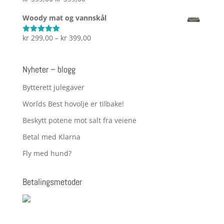
av 5
pris
pris
Woody mat og vannskål
var:
er:
kr 599,00.
kr 399,00.
Prisområde:
kr
299,00
–
kr
399,00
Vurdert
5.00
av 5
kr 299,00
til
Nyheter – blogg
kr 399,00
Bytterett julegaver
Worlds Best hovolje er tilbake!
Beskytt potene mot salt fra veiene
Betal med Klarna
Fly med hund?
Betalingsmetoder