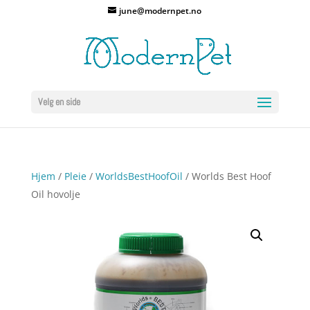
june@modernpet.no
Velg en side
Hjem
/
Pleie
/
WorldsBestHoofOil
/ Worlds Best Hoof
Oil hovolje