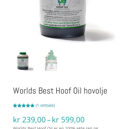
Worlds Best Hoof Oil hovolje
(
1
omtale)
Vurdert
1
5.00
av 5
Prisområde:
kr
239,00
–
kr
599,00
basert på
kundevurderi
kr 239,00
ng
Worlds Best Hoof Oil er en 100% ekte,ren og