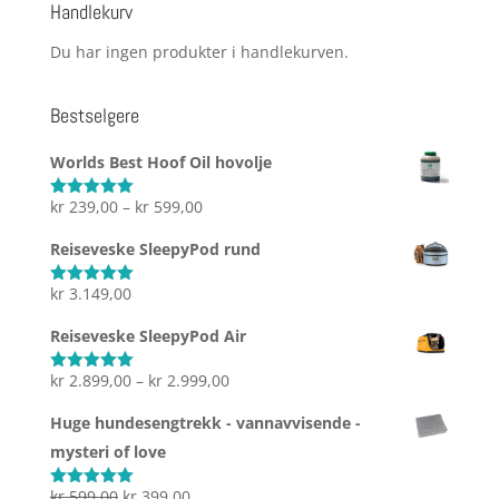
Handlekurv
Du har ingen produkter i handlekurven.
Bestselgere
Worlds Best Hoof Oil hovolje
Prisområde:
kr
239,00
–
kr
599,00
Vurdert
5.00
av 5
kr 239,00
Reiseveske SleepyPod rund
til
kr 599,00
kr
3.149,00
Vurdert
5.00
av 5
Reiseveske SleepyPod Air
Prisområde:
kr
2.899,00
–
kr
2.999,00
Vurdert
5.00
av 5
kr 2.899,00
Huge hundesengtrekk - vannavvisende -
til
mysteri of love
kr 2.999,00
Opprinnelig
Nåværende
kr
599,00
kr
399,00
Vurdert
5.00