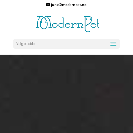
june@modernpet.no
Velg en side