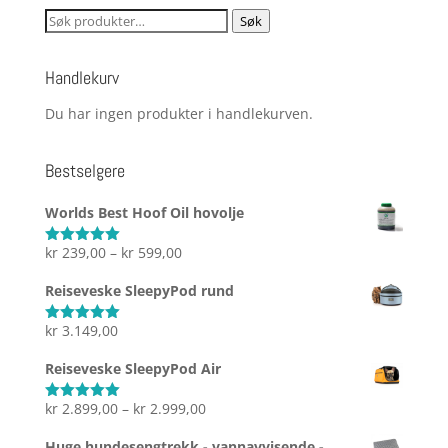
Søk
Søk
etter:
Handlekurv
Du har ingen produkter i handlekurven.
Bestselgere
Worlds Best Hoof Oil hovolje
Prisområde:
kr
239,00
–
kr
599,00
Vurdert
5.00
av 5
kr 239,00
Reiseveske SleepyPod rund
til
kr 599,00
kr
3.149,00
Vurdert
5.00
av 5
Reiseveske SleepyPod Air
Prisområde:
kr
2.899,00
–
kr
2.999,00
Vurdert
5.00
av 5
kr 2.899,00
Huge hundesengtrekk - vannavvisende -