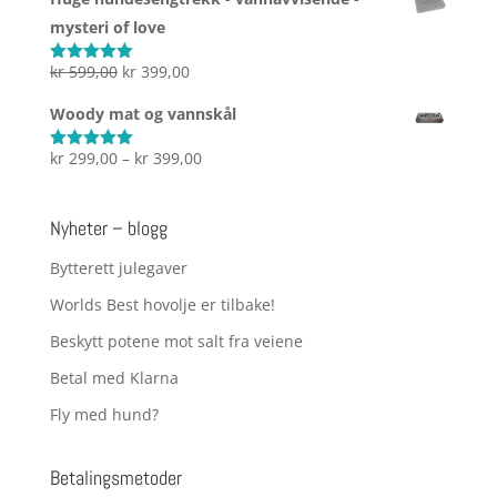
til
mysteri of love
kr 2.999,00
Opprinnelig
Nåværende
kr
599,00
kr
399,00
Vurdert
5.00
av 5
pris
pris
Woody mat og vannskål
var:
er:
kr 599,00.
kr 399,00.
Prisområde:
kr
299,00
–
kr
399,00
Vurdert
5.00
av 5
kr 299,00
til
Nyheter – blogg
kr 399,00
Bytterett julegaver
Worlds Best hovolje er tilbake!
Beskytt potene mot salt fra veiene
Betal med Klarna
Fly med hund?
Betalingsmetoder