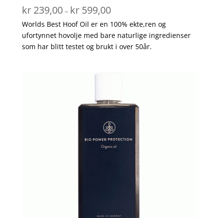
Prisområde:
Vurdert
kr
239,00
kr
599,00
–
5.00
kr 239,00
av 5
Worlds Best Hoof Oil er en 100% ekte,ren og
til
ufortynnet hovolje med bare naturlige ingredienser
kr 599,00
som har blitt testet og brukt i over 50år.