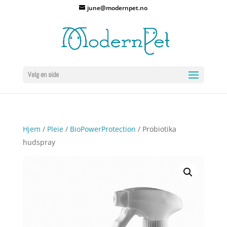
june@modernpet.no
Velg en side
Hjem
/
Pleie
/
BioPowerProtection
/ Probiotika
hudspray