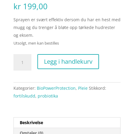
kr
199,00
Sprayen er svært effektiv dersom du har en hest med
mugg og du trenger å bløte opp tørkede hudrester
og eksem.
Utsolgt, men kan bestilles
Probiotika
Legg i handlekurv
hudspray
antall
Kategorier:
BioPowerProtection
,
Pleie
Stikkord:
fortilskudd
,
probiotika
Beskrivelse
Omtaler (0)