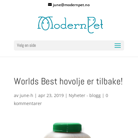
june@modernpet.no
Velg en side
Worlds Best hovolje er tilbake!
av
june-h
|
apr 23, 2019
|
Nyheter - blogg
|
0
kommentarer