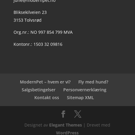
june@modernpet.no
Bliksekilveien 23
3153 Tolvsrød
Org.nr.: NO 997 854 799 MVA
Kontonr.: 1503 32 09816
ModernPet – hvem er vi?
Fly med hund?
Salgsbetingelser
Personvernerklæring
Kontakt oss
Sitemap XML
Designet av
Elegant Themes
| Drevet med
WordPress