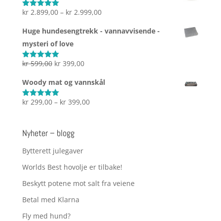
Prisområde:
kr
2.899,00
–
kr
2.999,00
Vurdert
5.00
av 5
kr 2.899,00
Huge hundesengtrekk - vannavvisende -
til
mysteri of love
kr 2.999,00
Opprinnelig
Nåværende
kr
599,00
kr
399,00
Vurdert
5.00
av 5
pris
pris
Woody mat og vannskål
var:
er:
kr 599,00.
kr 399,00.
Prisområde:
kr
299,00
–
kr
399,00
Vurdert
5.00
av 5
kr 299,00
til
Nyheter – blogg
kr 399,00
Bytterett julegaver
Worlds Best hovolje er tilbake!
Beskytt potene mot salt fra veiene
Betal med Klarna
Fly med hund?