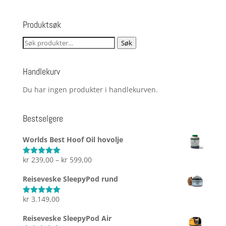
Produktsøk
Søk
Søk
etter:
Handlekurv
Du har ingen produkter i handlekurven.
Bestselgere
Worlds Best Hoof Oil hovolje
Prisområde:
kr
239,00
–
kr
599,00
Vurdert
5.00
av 5
kr 239,00
Reiseveske SleepyPod rund
til
kr 599,00
kr
3.149,00
Vurdert
5.00
av 5
Reiseveske SleepyPod Air