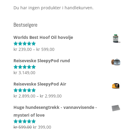
Du har ingen produkter i handlekurven.
Bestselgere
Worlds Best Hoof Oil hovolje
Prisområde:
kr
239,00
–
kr
599,00
Vurdert
5.00
av 5
kr 239,00
Reiseveske SleepyPod rund
til
kr 599,00
kr
3.149,00
Vurdert
5.00
av 5
Reiseveske SleepyPod Air
Prisområde:
kr
2.899,00
–
kr
2.999,00
Vurdert
5.00
av 5
kr 2.899,00
Huge hundesengtrekk - vannavvisende -
til
mysteri of love
kr 2.999,00
Opprinnelig
Nåværende
kr
599,00
kr
399,00
Vurdert
5.00
av 5