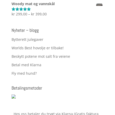
pris
pris
Woody mat og vannskål
var:
er:
kr 599,00.
kr 399,00.
Prisområde:
kr
299,00
–
kr
399,00
Vurdert
5.00
av 5
kr 299,00
til
Nyheter – blogg
kr 399,00
Bytterett julegaver
Worlds Best hovolje er tilbake!
Beskytt potene mot salt fra veiene
Betal med Klarna
Fly med hund?
Betalingsmetoder
Hos oss betaler du trygt via Klarna (Gratis faktura