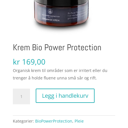
Krem Bio Power Protection
kr
169,00
Organisk krem til områder som er irritert eller du
trenger å holde fluene unna små sår og rift.
Krem
Legg i handlekurv
Bio
Power
Protection
Kategorier:
BioPowerProtection
,
Pleie
antall