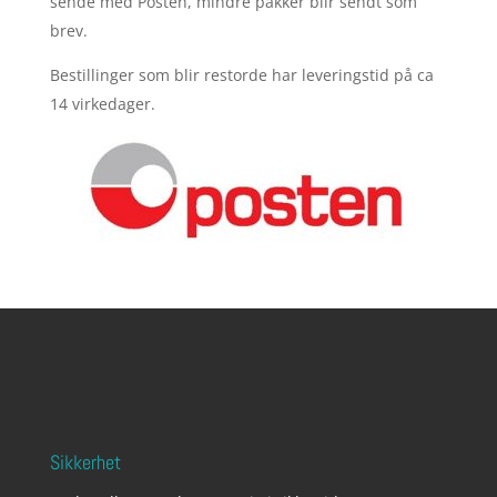
sende med Posten, mindre pakker blir sendt som
brev.
Bestillinger som blir restorde har leveringstid på ca
14 virkedager.
Sikkerhet