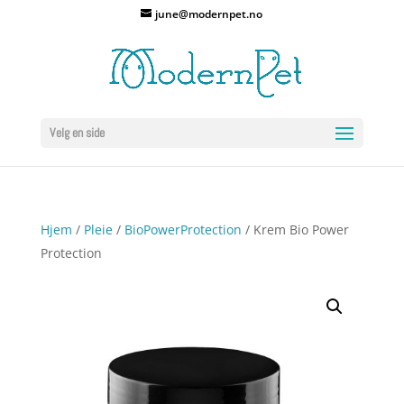
june@modernpet.no
Velg en side
Hjem
/
Pleie
/
BioPowerProtection
/ Krem Bio Power
Protection