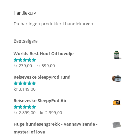
etter:
Handlekurv
Du har ingen produkter i handlekurven.
Bestselgere
Worlds Best Hoof Oil hovolje
Prisområde:
kr
239,00
–
kr
599,00
Vurdert
5.00
av 5
kr 239,00
Reiseveske SleepyPod rund
til
kr 599,00
kr
3.149,00
Vurdert
5.00
av 5
Reiseveske SleepyPod Air
Prisområde:
kr
2.899,00
–
kr
2.999,00
Vurdert
5.00
av 5
kr 2.899,00
Huge hundesengtrekk - vannavvisende -
til
mysteri of love