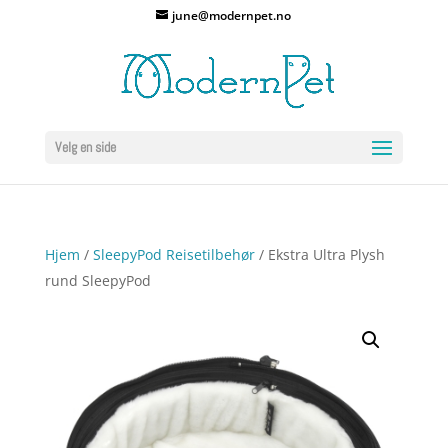
june@modernpet.no
Velg en side
Hjem
/
SleepyPod Reisetilbehør
/ Ekstra Ultra Plysh
rund SleepyPod