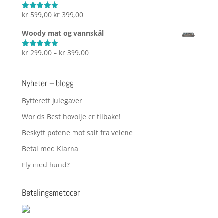
kr 2.999,00
Opprinnelig
Nåværende
kr
599,00
kr
399,00
Vurdert
5.00
av 5
pris
pris
Woody mat og vannskål
var:
er:
kr 599,00.
kr 399,00.
Prisområde:
kr
299,00
–
kr
399,00
Vurdert
5.00
av 5
kr 299,00
til
Nyheter – blogg
kr 399,00
Bytterett julegaver
Worlds Best hovolje er tilbake!
Beskytt potene mot salt fra veiene
Betal med Klarna
Fly med hund?
Betalingsmetoder