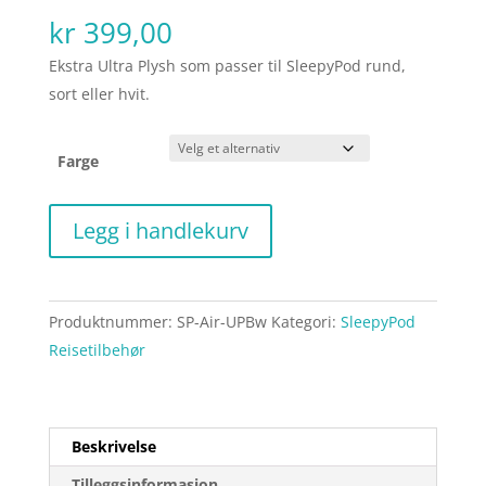
kr
399,00
Ekstra Ultra Plysh som passer til SleepyPod rund,
sort eller hvit.
Farge
Ekstra
Legg i handlekurv
Ultra
Plysh
rund
Produktnummer:
SP-Air-UPBw
Kategori:
SleepyPod
SleepyPod
Reisetilbehør
antall
Beskrivelse
Tilleggsinformasjon