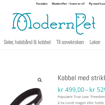
Forsiden
ModernPet – hvem er vi?
Fly med hu
Seler, halsbånd & kobbel
Til sovekroken
Leker
Kobbel med strik
kr
499,00
–
kr
52
Populære True Love “Freedom” 
å ha rundt magen eller holde 