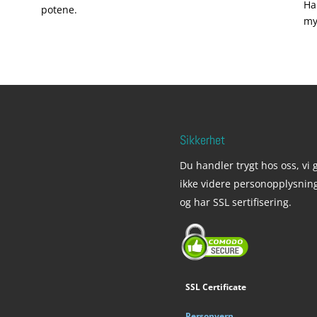
Ha
potene.
my
Sikkerhet
Du handler trygt hos oss, vi g
ikke videre personopplysnin
og har SSL sertifisering.
SSL Certificate
Personvern