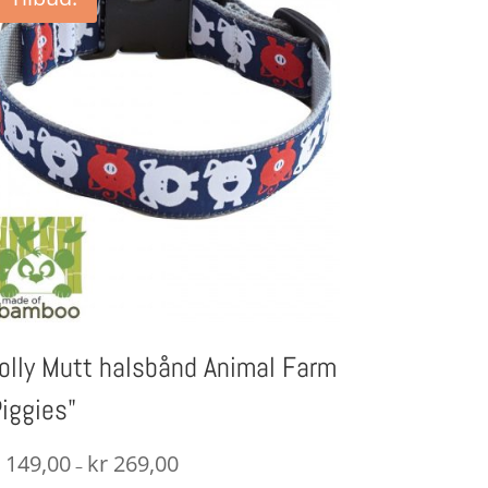
olly Mutt halsbånd Animal Farm
Piggies"
Prisområde:
r
149,00
kr
269,00
–
kr 149,00