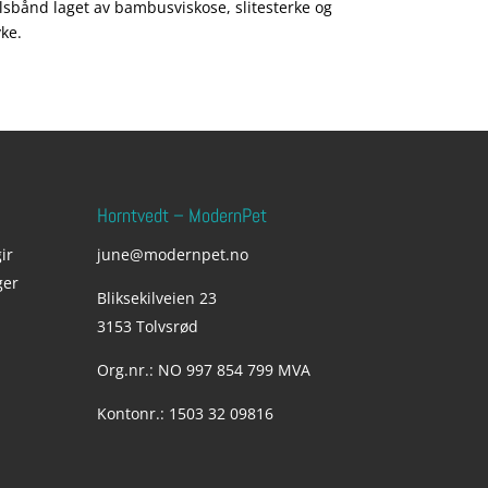
lsbånd laget av bambusviskose, slitesterke og
til
ke.
kr 269,00
Horntvedt – ModernPet
ir
june@modernpet.no
ger
Bliksekilveien 23
3153 Tolvsrød
Org.nr.: NO 997 854 799 MVA
Kontonr.: 1503 32 09816