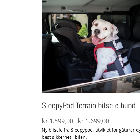
SleepyPod Terrain bilsele hund
Prisområde:
kr
1.599,00
kr
1.699,00
–
kr 1.599,00
Ny bilsele fra Sleepypod, utviklet for gåturer o
til
best sikkerhet i bilen.