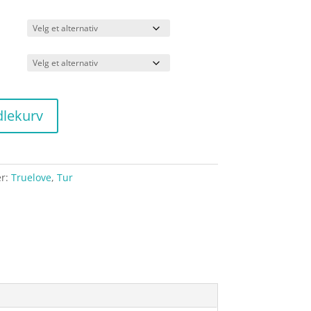
kr 529,00
dlekurv
er:
Truelove
,
Tur