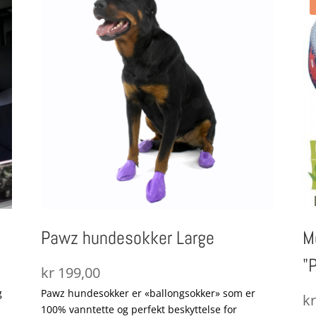
Pawz hundesokker Large
M
"
kr
199,00
g
Pawz hundesokker er «ballongsokker» som er
k
100% vanntette og perfekt beskyttelse for