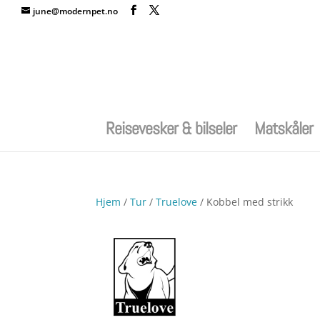
june@modernpet.no
Reisevesker & bilseler
Matskåler
Hjem
/
Tur
/
Truelove
/ Kobbel med strikk