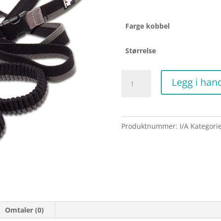
Farge kobbel
Størrelse
Kobbel
Legg i han
med
strikk
antall
Produktnummer:
I/A
Kategori
Omtaler (0)