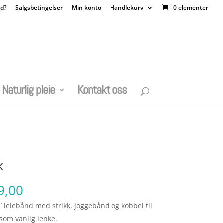
nd?
Salgsbetingelser
Min konto
Handlekurv
0 elementer
Naturlig pleie
Kontakt oss
k
Prisområde:
9,00
kr 499,00
leiebånd med strikk, joggebånd og kobbel til
til
som vanlig lenke.