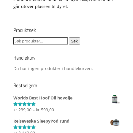
kr 2.999,00
går utover plassen til dyret.
Produktsøk
Søk
Søk
etter:
Handlekurv
Du har ingen produkter i handlekurven.
Bestselgere
Worlds Best Hoof Oil hovolje
Prisområde:
kr
239,00
–
kr
599,00
Vurdert
5.00
av 5
kr 239,00
Reiseveske SleepyPod rund
til
kr 599,00
kr
3.149,00