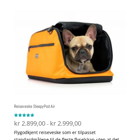
Reiseveske SleepyPod Air
Prisområde:
Vurdert
kr
2.899,00
kr
2.999,00
–
5.00
kr 2.899,00
av 5
Flygodkjent reiseveske som er tilpasset
til
standardmålene til de fleste flyselskap uten at det