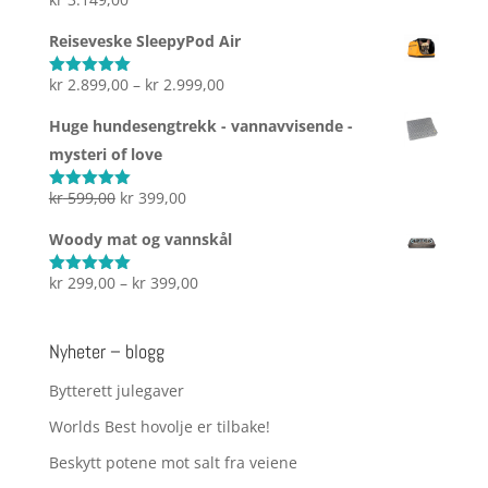
Vurdert
5.00
av 5
Reiseveske SleepyPod Air
Prisområde:
kr
2.899,00
–
kr
2.999,00
Vurdert
5.00
av 5
kr 2.899,00
Huge hundesengtrekk - vannavvisende -
til
mysteri of love
kr 2.999,00
Opprinnelig
Nåværende
kr
599,00
kr
399,00
Vurdert
5.00
av 5
pris
pris
Woody mat og vannskål
var:
er:
kr 599,00.
kr 399,00.
Prisområde:
kr
299,00
–
kr
399,00
Vurdert
5.00
av 5
kr 299,00
til
Nyheter – blogg
kr 399,00
Bytterett julegaver
Worlds Best hovolje er tilbake!
Beskytt potene mot salt fra veiene