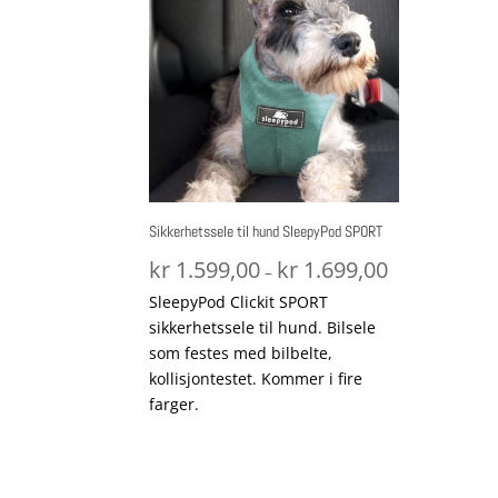
Sikkerhetssele til hund SleepyPod SPORT
Prisområde:
kr
1.599,00
kr
1.699,00
–
kr 1.599,00
SleepyPod Clickit SPORT
til
sikkerhetssele til hund. Bilsele
kr 1.699,00
som festes med bilbelte,
kollisjontestet. Kommer i fire
farger.