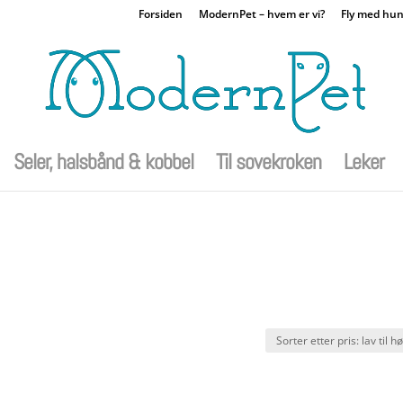
Forsiden
ModernPet – hvem er vi?
Fly med hu
Seler, halsbånd & kobbel
Til sovekroken
Leker