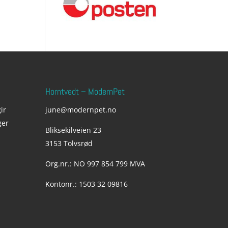
Horntvedt – ModernPet
ir
june@modernpet.no
ger
Bliksekilveien 23
3153 Tolvsrød
Org.nr.: NO 997 854 799 MVA
Kontonr.: 1503 32 09816