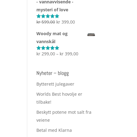
- vannavvisende -
kr 2.999,00
mysteri of love
Opprinnelig
Nåværende
kr
599,00
kr
399,00
Vurdert
5.00
av 5
pris
pris
Woody mat og
var:
er:
vannskål
kr 599,00.
kr 399,00.
Prisområde:
kr
299,00
–
kr
399,00
Vurdert
5.00
av 5
kr 299,00
til
Nyheter – blogg
kr 399,00
Bytterett julegaver
Worlds Best hovolje er
tilbake!
Beskytt potene mot salt fra
veiene
Betal med Klarna