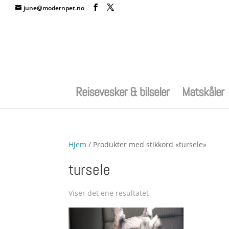
june@modernpet.no
Reisevesker & bilseler
Matskåler
Hjem
/ Produkter med stikkord «tursele»
tursele
Viser det ene resultatet