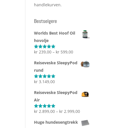
handlekurven.
Bestselgere
Worlds Best Hoof Oil
hovolje
Prisområde:
kr
239,00
–
kr
599,00
Vurdert
5.00
av 5
kr 239,00
Reiseveske SleepyPod
til
rund
kr 599,00
kr
3.149,00
Vurdert
5.00
av 5
Reiseveske SleepyPod
Air
Prisområde:
kr
2.899,00
–
kr
2.999,00
Vurdert
5.00
av 5
kr 2.899,00
Huge hundesengtrekk
til