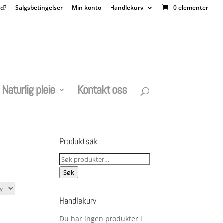
nd?
Salgsbetingelser
Min konto
Handlekurv
0 elementer
Naturlig pleie
Kontakt oss
Produktsøk
Søk
etter:
Søk
Handlekurv
Du har ingen produkter i