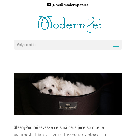
june@modernpet.no
Velg en side
SleepyPod reiseveske de små detaljene som teller
av
june-h
|
jan 21, 2016
|
Nyheter - blogg
|
0