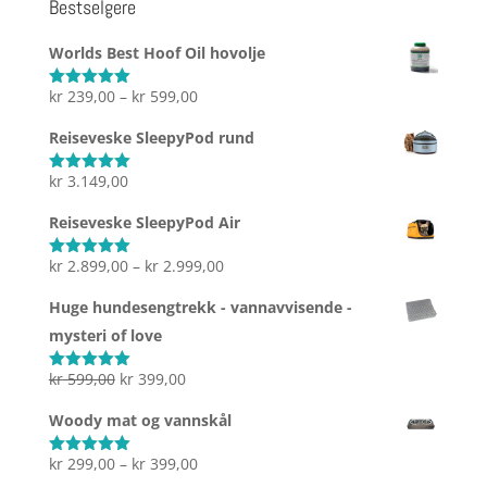
Bestselgere
Worlds Best Hoof Oil hovolje
Prisområde:
kr
239,00
–
kr
599,00
Vurdert
5.00
av 5
kr 239,00
Reiseveske SleepyPod rund
til
kr 599,00
kr
3.149,00
Vurdert
5.00
av 5
Reiseveske SleepyPod Air
Prisområde:
kr
2.899,00
–
kr
2.999,00
Vurdert
5.00
av 5
kr 2.899,00
Huge hundesengtrekk - vannavvisende -
til
mysteri of love
kr 2.999,00
Opprinnelig
Nåværende
kr
599,00
kr
399,00
Vurdert
5.00
av 5
pris
pris
Woody mat og vannskål
var:
er:
kr 599,00.
kr 399,00.
Prisområde:
kr
299,00
–
kr
399,00
Vurdert
5.00
av 5