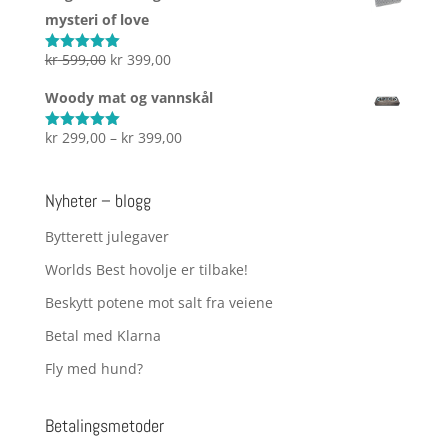
til
mysteri of love
kr 2.999,00
Opprinnelig
Nåværende
kr
599,00
kr
399,00
Vurdert
5.00
av 5
pris
pris
Woody mat og vannskål
var:
er:
kr 599,00.
kr 399,00.
Prisområde:
kr
299,00
–
kr
399,00
Vurdert
5.00
av 5
kr 299,00
til
Nyheter – blogg
kr 399,00
Bytterett julegaver
Worlds Best hovolje er tilbake!
Beskytt potene mot salt fra veiene
Betal med Klarna
Fly med hund?
Betalingsmetoder