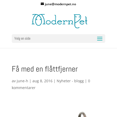
june@modernpet.no
Velg en side
Få med en flåttfjerner
av
june-h
|
aug 8, 2016
|
Nyheter - blogg
|
0
kommentarer