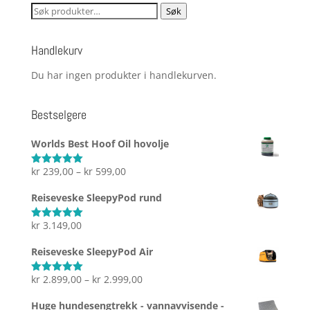
Søk
Søk
etter:
Handlekurv
Du har ingen produkter i handlekurven.
Bestselgere
Worlds Best Hoof Oil hovolje
Prisområde:
kr
239,00
–
kr
599,00
Vurdert
5.00
av 5
kr 239,00
Reiseveske SleepyPod rund
til
kr 599,00
kr
3.149,00
Vurdert
5.00
av 5
Reiseveske SleepyPod Air
Prisområde:
kr
2.899,00
–
kr
2.999,00
Vurdert
5.00
av 5
kr 2.899,00
Huge hundesengtrekk - vannavvisende -