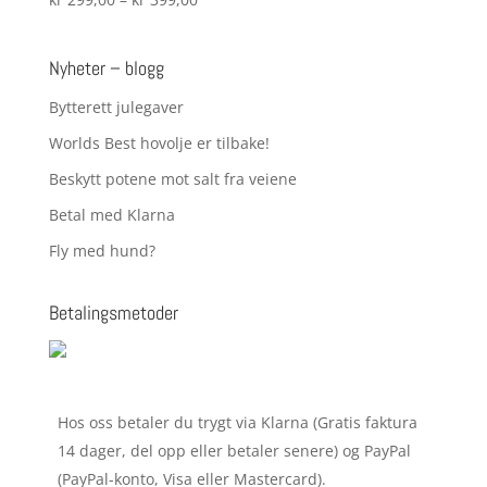
Vurdert
5.00
av 5
kr 299,00
til
Nyheter – blogg
kr 399,00
Bytterett julegaver
Worlds Best hovolje er tilbake!
Beskytt potene mot salt fra veiene
Betal med Klarna
Fly med hund?
Betalingsmetoder
Hos oss betaler du trygt via Klarna (Gratis faktura
14 dager, del opp eller betaler senere) og PayPal
(PayPal-konto, Visa eller Mastercard).