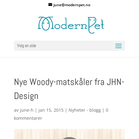
june@modernpet.no
Velg en side
Nye Woody-matskåler fra JHN-
Design
av
june-h
|
jan 15, 2015
|
Nyheter - blogg
|
0
kommentarer