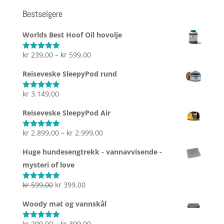
Bestselgere
Worlds Best Hoof Oil hovolje
Prisområde:
kr
239,00
–
kr
599,00
Vurdert
5.00
av 5
kr 239,00
Reiseveske SleepyPod rund
til
kr 599,00
kr
3.149,00
Vurdert
5.00
av 5
Reiseveske SleepyPod Air
Prisområde:
kr
2.899,00
–
kr
2.999,00
Vurdert
5.00
av 5
kr 2.899,00
Huge hundesengtrekk - vannavvisende -
til
mysteri of love
kr 2.999,00
Opprinnelig
Nåværende
kr
599,00
kr
399,00
Vurdert
5.00
av 5
pris
pris
Woody mat og vannskål
var:
er:
kr 599,00.
kr 399,00.
Prisområde:
kr
299,00
–
kr
399,00