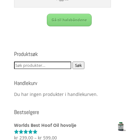
Gå til halsbåndene
Produktsøk
Søk
Søk
etter:
Handlekurv
Du har ingen produkter i handlekurven.
Bestselgere
Worlds Best Hoof Oil hovolje
Prisområde:
kr
239,00
–
kr
599,00
Vurdert
5.00