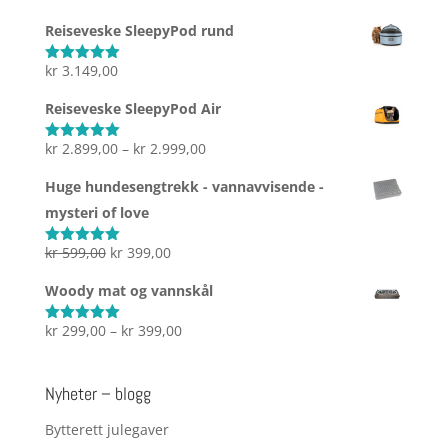
av 5
kr 239,00
Reiseveske SleepyPod rund
til
kr 599,00
kr
3.149,00
Vurdert
5.00
av 5
Reiseveske SleepyPod Air
Prisområde:
kr
2.899,00
–
kr
2.999,00
Vurdert
5.00
av 5
kr 2.899,00
Huge hundesengtrekk - vannavvisende -
til
mysteri of love
kr 2.999,00
Opprinnelig
Nåværende
kr
599,00
kr
399,00
Vurdert
5.00
av 5
pris
pris
Woody mat og vannskål
var:
er:
kr 599,00.
kr 399,00.
Prisområde:
kr
299,00
–
kr
399,00
Vurdert
5.00
av 5
kr 299,00
til
Nyheter – blogg
kr 399,00
Bytterett julegaver