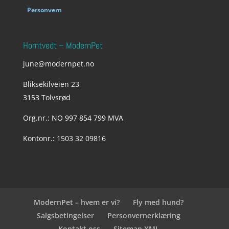
Personvern
Horntvedt – ModernPet
june@modernpet.no
Bliksekilveien 23
3153 Tolvsrød
Org.nr.: NO 997 854 799 MVA
Kontonr.: 1503 32 09816
ModernPet – hvem er vi?
Fly med hund?
Salgsbetingelser
Personvernerklæring
Kontakt oss
Sitemap XML