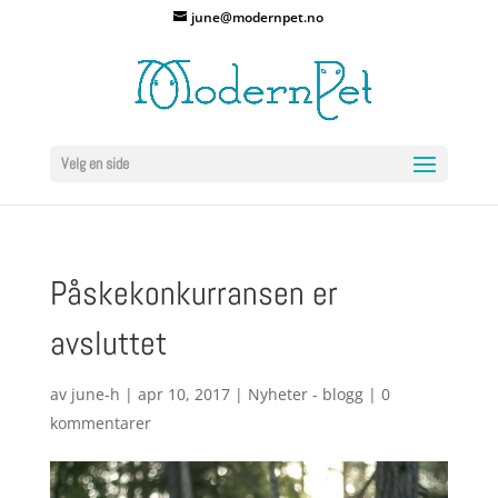
june@modernpet.no
Velg en side
Påskekonkurransen er
avsluttet
av
june-h
|
apr 10, 2017
|
Nyheter - blogg
|
0
kommentarer