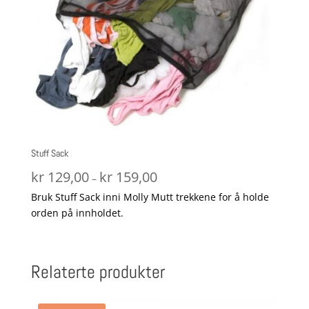
Stuff Sack
Prisområde:
kr
129,00
kr
159,00
–
kr 129,00
Bruk Stuff Sack inni Molly Mutt trekkene for å holde
til
orden på innholdet.
kr 159,00
Relaterte produkter