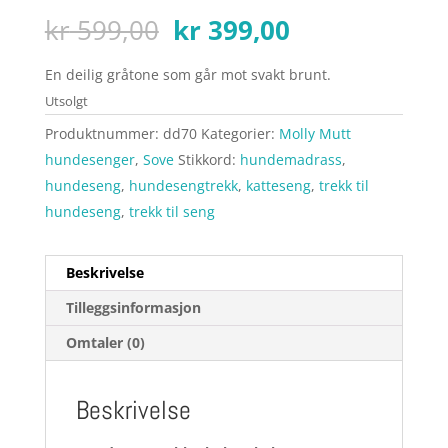
Opprinnelig
Nåværende
kr
599,00
kr
399,00
pris
pris
var:
er:
En deilig gråtone som går mot svakt brunt.
kr 599,00.
kr 399,00.
Utsolgt
Produktnummer:
dd70
Kategorier:
Molly Mutt
hundesenger
,
Sove
Stikkord:
hundemadrass
,
hundeseng
,
hundesengtrekk
,
katteseng
,
trekk til
hundeseng
,
trekk til seng
Beskrivelse
Tilleggsinformasjon
Omtaler (0)
Beskrivelse