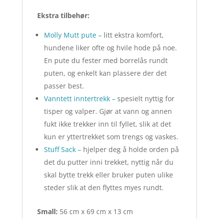
Ekstra tilbehør:
Molly Mutt pute –
litt ekstra komfort,
hundene liker ofte og hvile hode på noe.
En pute du fester med borrelås rundt
puten, og enkelt kan plassere der det
passer best.
Vanntett inntertrekk –
spesielt nyttig for
tisper og valper. Gjør at vann og annen
fukt ikke trekker inn til fyllet, slik at det
kun er yttertrekket som trengs og vaskes.
Stuff Sack –
hjelper deg å holde orden på
det du putter inni trekket, nyttig når du
skal bytte trekk eller bruker puten ulike
steder slik at den flyttes myes rundt.
Small:
56 cm x 69 cm x 13 cm