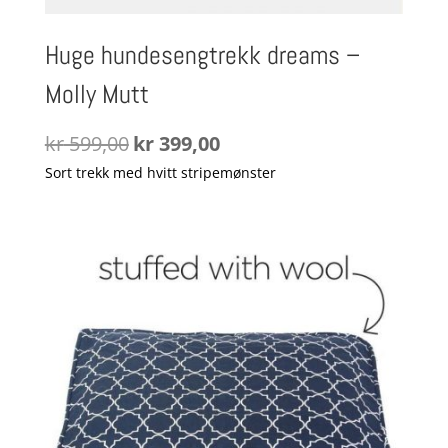
Huge hundesengtrekk dreams –
Molly Mutt
Opprinnelig
Nåværende
kr
599,00
kr
399,00
pris
pris
Sort trekk med hvitt stripemønster
var:
er:
kr 599,00.
kr 399,00.