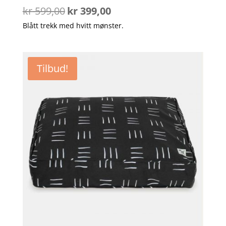
Opprinnelig
Nåværende
kr
599,00
kr
399,00
pris
pris
Blått trekk med hvitt mønster.
var:
er:
kr 599,00.
kr 399,00.
Tilbud!