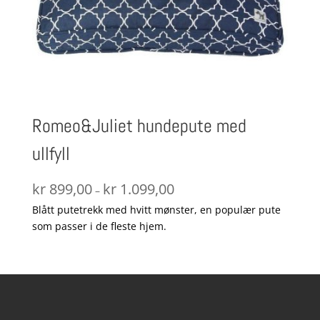
Romeo&Juliet hundepute med
ullfyll
Prisområde:
kr
899,00
kr
1.099,00
–
kr 899,00
Blått putetrekk med hvitt mønster, en populær pute
til
som passer i de fleste hjem.
kr 1.099,00