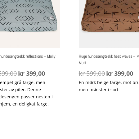
hundesengtrekk reflections – Molly
Huge hundesengtrekk heat waves – M
Mutt
Opprinnelig
Nåværende
Opprinnelig
Nå
99,00
kr
399,00
kr
599,00
kr
399,00
pris
pris
pris
pri
empet grå farge, men
En mørk beige farge, mot br
var:
er:
var:
er:
ter av piler. Denne
men mønster i sort
kr 599,00.
kr 399,00.
kr 599,00.
kr 
esengen passer nesten i
 hjem, en deligkat farge.