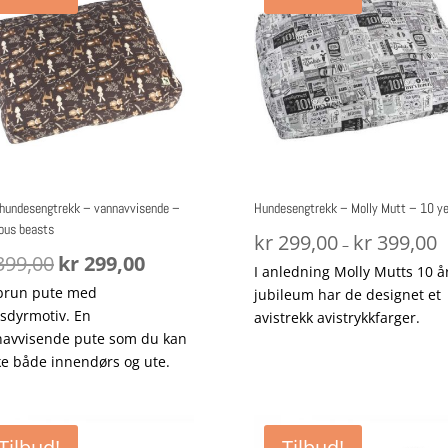
hundesengtrekk – vannavvisende –
Hundesengtrekk – Molly Mutt – 10 ye
ous beasts
P
kr
299,00
kr
399,00
–
Opprinnelig
Nåværende
99,00
kr
299,00
k
I anledning Molly Mutts 10 å
pris
pris
ti
brun pute med
jubileum har de designet et
var:
er:
k
sdyrmotiv. En
avistrekk avistrykkfarger.
kr 399,00.
kr 299,00.
avvisende pute som du kan
e både innendørs og ute.
Tilbud!
Tilbud!