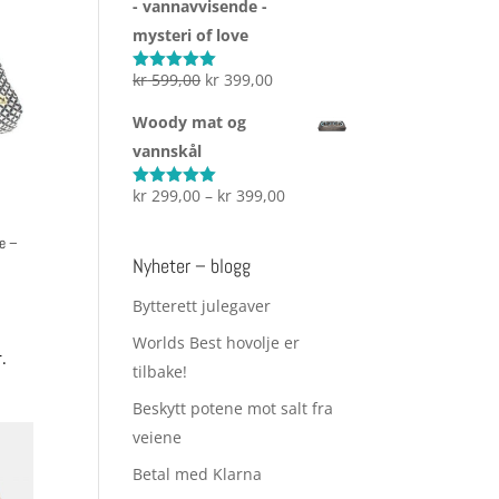
- vannavvisende -
kr 2.999,00
mysteri of love
Opprinnelig
Nåværende
kr
599,00
kr
399,00
Vurdert
5.00
av 5
pris
pris
Woody mat og
var:
er:
vannskål
kr 599,00.
kr 399,00.
Prisområde:
kr
299,00
–
kr
399,00
Vurdert
5.00
av 5
kr 299,00
e –
til
Nyheter – blogg
kr 399,00
Bytterett julegaver
værende
Worlds Best hovolje er
s
.
tilbake!
399,00.
Beskytt potene mot salt fra
veiene
Betal med Klarna