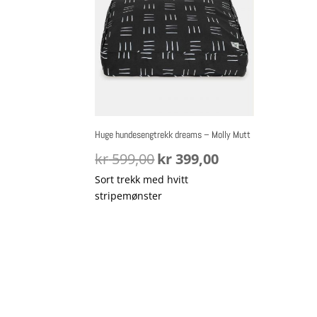
Huge hundesengtrekk dreams – Molly Mutt
Opprinnelig
Nåværende
kr
599,00
kr
399,00
pris
pris
Sort trekk med hvitt
var:
er:
stripemønster
kr 599,00.
kr 399,00.