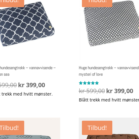
hundesengtrekk – vannavvisende –
Huge hundesengtrekk – vannavvisend
on sea
mysteri of love
Opprinnelig
Nåværende
99,00
kr
399,00
Opprinnelig
Nå
Vurdert
kr
599,00
kr
399,00
pris
pris
5.00
t trekk med hvitt mønster.
pris
pri
av 5
var:
er:
Blått trekk med hvitt mønster
var:
er:
kr 599,00.
kr 399,00.
kr 599,00.
kr 
Tilbud!
Tilbud!