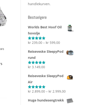
handlekurven.
Bestselgere
Worlds Best Hoof Oil
hovolje
Prisområde:
kr
239,00
–
kr
599,00
Vurdert
5.00
av 5
kr 239,00
ars
Reiseveske SleepyPod
til
risområde:
rund
kr 599,00
r 299,00
rs
l
kr
3.149,00
Vurdert
5.00
av 5
r 399,00
Reiseveske SleepyPod
Air
Prisområde:
kr
2.899,00
–
kr
2.999,00
Vurdert
5.00
av 5
kr 2.899,00
Huge hundesengtrekk
til