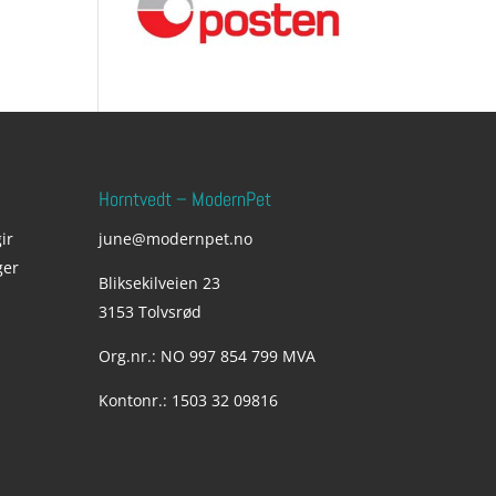
Horntvedt – ModernPet
ir
june@modernpet.no
ger
Bliksekilveien 23
3153 Tolvsrød
Org.nr.: NO 997 854 799 MVA
Kontonr.: 1503 32 09816