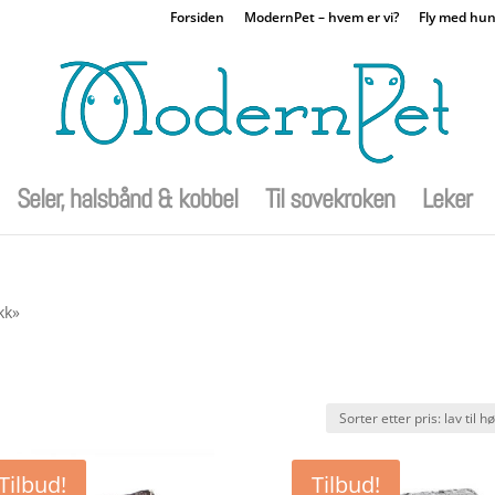
Forsiden
ModernPet – hvem er vi?
Fly med hu
Seler, halsbånd & kobbel
Til sovekroken
Leker
kk»
Tilbud!
Tilbud!