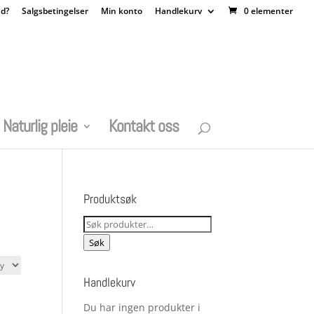
nd?
Salgsbetingelser
Min konto
Handlekurv
0 elementer
Naturlig pleie
Kontakt oss
Produktsøk
Søk
etter:
Søk
Handlekurv
Du har ingen produkter i