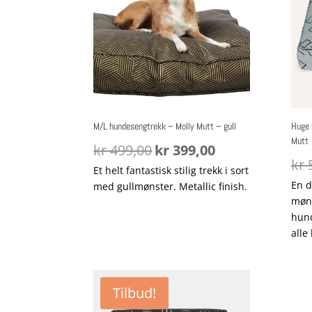
M/L hundesengtrekk – Molly Mutt – gull
Huge 
Mutt
Opprinnelig
Nåværende
kr
499,00
kr
399,00
pris
pris
kr
5
Et helt fantastisk stilig trekk i sort
var:
er:
En d
med gullmønster. Metallic finish.
kr 499,00.
kr 399,00.
møns
hund
alle
Tilbud!