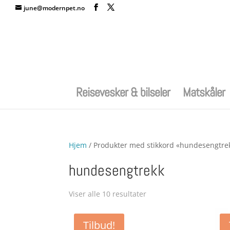
june@modernpet.no
Reisevesker & bilseler
Matskåler
Hjem
/ Produkter med stikkord «hundesengtre
hundesengtrekk
Sortert
Viser alle 10 resultater
etter
pris:
Tilbud!