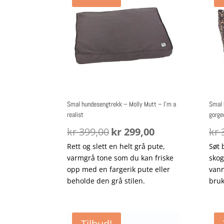
Lav
til
høy
Smal hundesengtrekk – Molly Mutt – I’m a
Smal 
realist
gorge
Opprinnelig
Nåværende
kr
399,00
kr
299,00
kr
3
pris
pris
Rett og slett en helt grå pute,
Søt 
var:
er:
varmgrå tone som du kan friske
skog
kr 399,00.
kr 299,00.
opp med en fargerik pute eller
vann
beholde den grå stilen.
bruk
Tilbud!