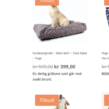
Hundesengtrekk – Molly Mutt – Clark Gabel
Huge 
– Huge
the ir
Opprinnelig
Nåværende
kr
599,00
kr
399,00
kr
5
pris
pris
En deilig gråtone som går mot
Blåt
var:
er:
svakt brunt.
kr 599,00.
kr 399,00.
Tilbud!