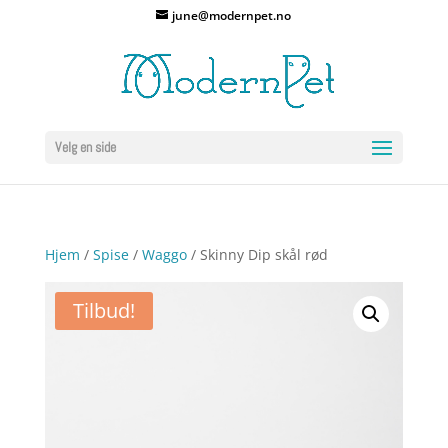
june@modernpet.no
Velg en side
Hjem
/
Spise
/
Waggo
/ Skinny Dip skål rød
Tilbud!