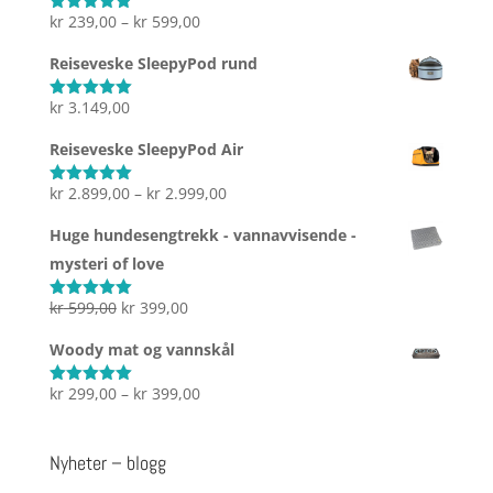
Prisområde:
kr
239,00
–
kr
599,00
Vurdert
5.00
av 5
kr 239,00
Reiseveske SleepyPod rund
til
kr 599,00
kr
3.149,00
Vurdert
5.00
av 5
Reiseveske SleepyPod Air
Prisområde:
kr
2.899,00
–
kr
2.999,00
Vurdert
5.00
av 5
kr 2.899,00
Huge hundesengtrekk - vannavvisende -
til
mysteri of love
kr 2.999,00
Opprinnelig
Nåværende
kr
599,00
kr
399,00
Vurdert
5.00
av 5
pris
pris
Woody mat og vannskål
var:
er:
kr 599,00.
kr 399,00.
Prisområde:
kr
299,00
–
kr
399,00
Vurdert
5.00
av 5
kr 299,00
til
Nyheter – blogg
kr 399,00