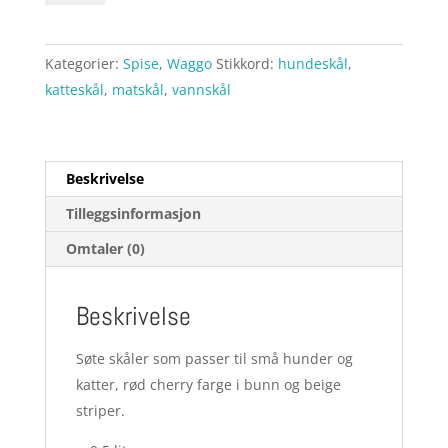
skål
rød
Kategorier:
Spise
,
Waggo
Stikkord:
hundeskål
,
antall
katteskål
,
matskål
,
vannskål
Beskrivelse
Tilleggsinformasjon
Omtaler (0)
Beskrivelse
Søte skåler som passer til små hunder og
katter, rød cherry farge i bunn og beige
striper.